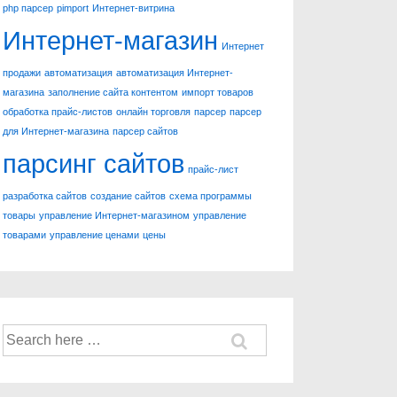
php парсер
pimport
Интернет-витрина
Интернет-магазин
Интернет
продажи
автоматизация
автоматизация Интернет-
магазина
заполнение сайта контентом
импорт товаров
обработка прайс-листов
онлайн торговля
парсер
парсер
для Интернет-магазина
парсер сайтов
парсинг сайтов
прайс-лист
разработка сайтов
создание сайтов
схема программы
товары
управление Интернет-магазином
управление
товарами
управление ценами
цены
Найти: