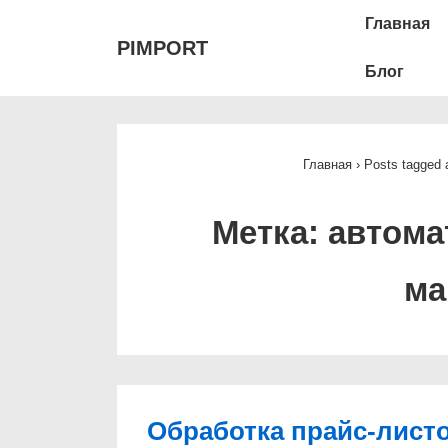
Main
↓
Главная
Перейти
Navigat
PIMPORT
к
Блог
основному
содержимому
Главная
›
Posts tagged
Метка:
автома
ма
Обработка прайс-лист