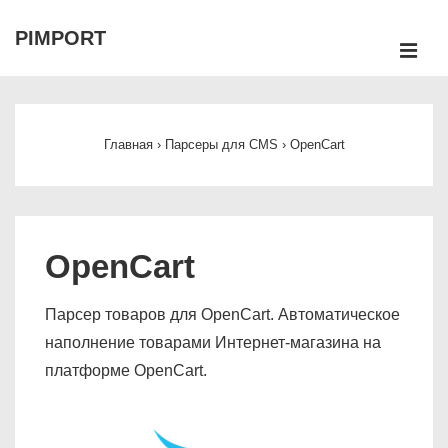
↓
PIMPORT
Перейти
М
к
Main
основному
Navigation
содержимому
Главная
›
Парсеры для CMS
›
OpenCart
OpenCart
Парсер товаров для OpenCart. Автоматическое
наполнение товарами Интернет-магазина на
платформе OpenCart.