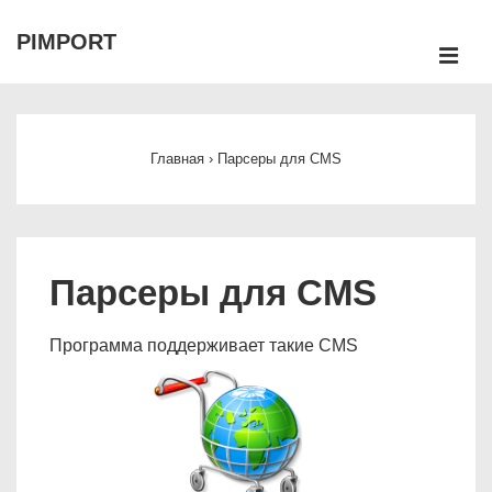
↓
PIMPORT
Перейти
М
к
Main
основному
Navigation
содержимому
Главная
›
Парсеры для CMS
Парсеры для CMS
Программа поддерживает такие CMS