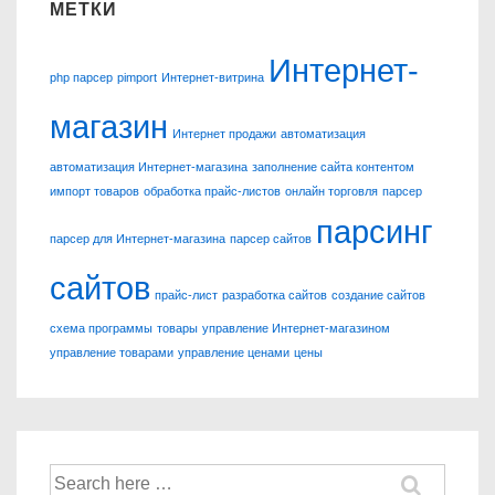
МЕТКИ
Интернет-
php парсер
pimport
Интернет-витрина
магазин
Интернет продажи
автоматизация
автоматизация Интернет-магазина
заполнение сайта контентом
импорт товаров
обработка прайс-листов
онлайн торговля
парсер
парсинг
парсер для Интернет-магазина
парсер сайтов
сайтов
прайс-лист
разработка сайтов
создание сайтов
схема программы
товары
управление Интернет-магазином
управление товарами
управление ценами
цены
Найти: