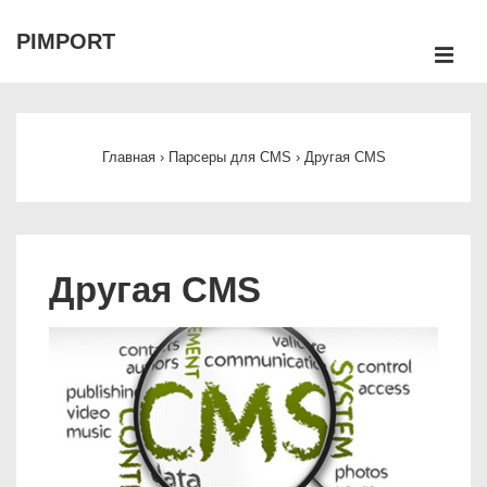
↓
PIMPORT
Перейти
М
к
Main
основному
Navigation
содержимому
Главная
›
Парсеры для CMS
›
Другая CMS
Другая CMS