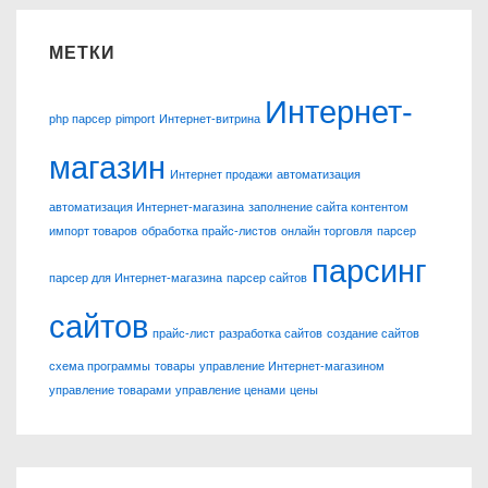
МЕТКИ
Интернет-
php парсер
pimport
Интернет-витрина
магазин
Интернет продажи
автоматизация
автоматизация Интернет-магазина
заполнение сайта контентом
импорт товаров
обработка прайс-листов
онлайн торговля
парсер
парсинг
парсер для Интернет-магазина
парсер сайтов
сайтов
прайс-лист
разработка сайтов
создание сайтов
схема программы
товары
управление Интернет-магазином
управление товарами
управление ценами
цены