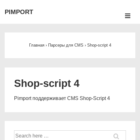
↓
PIMPORT
Перейти
М
к
Main
основному
Navigation
содержимому
Главная
›
Парсеры для CMS
›
Shop-script 4
Shop-script 4
Pimport поддерживает CMS Shop-Script 4
Найти: