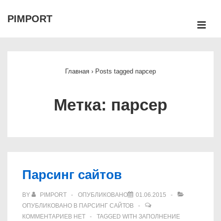
↓
PIMPORT
Перейти
М
к
Main
основному
Navigation
содержимому
Главная
›
Posts tagged парсер
Метка:
парсер
Парсинг сайтов
BY
PIMPORT
ОПУБЛИКОВАНО
01.06.2015
ОПУБЛИКОВАНО В
ПАРСИНГ САЙТОВ
КОММЕНТАРИЕВ НЕТ
TAGGED WITH
ЗАПОЛНЕНИЕ