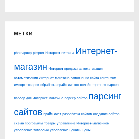
МЕТКИ
Интернет-
php парсер
pimport
Интернет-витрина
магазин
Интернет продажи
автоматизация
автоматизация Интернет-магазина
заполнение сайта контентом
импорт товаров
обработка прайс-листов
онлайн торговля
парсер
парсинг
парсер для Интернет-магазина
парсер сайтов
сайтов
прайс-лист
разработка сайтов
создание сайтов
схема программы
товары
управление Интернет-магазином
управление товарами
управление ценами
цены