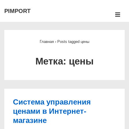
↓
PIMPORT
Перейти
М
к
Main
основному
Navigation
содержимому
Главная
›
Posts tagged цены
Метка:
цены
Система управления
ценами в Интернет-
магазине