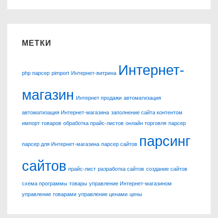
МЕТКИ
Интернет-
php парсер
pimport
Интернет-витрина
магазин
Интернет продажи
автоматизация
автоматизация Интернет-магазина
заполнение сайта контентом
импорт товаров
обработка прайс-листов
онлайн торговля
парсер
парсинг
парсер для Интернет-магазина
парсер сайтов
сайтов
прайс-лист
разработка сайтов
создание сайтов
схема программы
товары
управление Интернет-магазином
управление товарами
управление ценами
цены